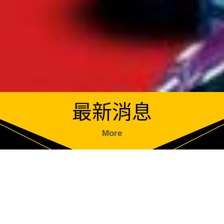
最新消息
More
2024-10-22
202