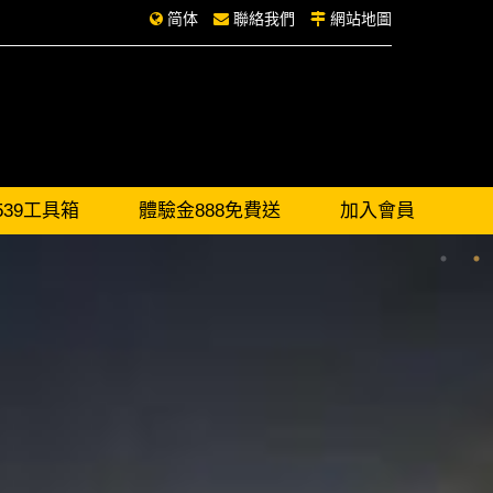
简体
聯絡我們
網站地圖
539工具箱
體驗金888免費送
加入會員