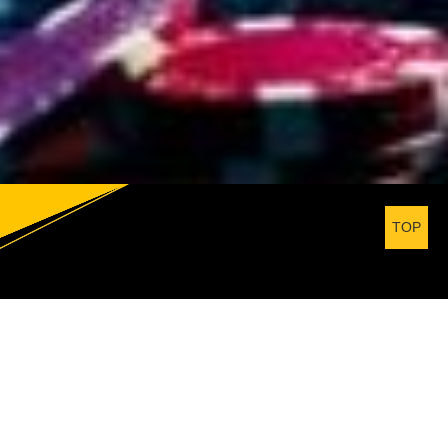
TOP
4-08-19
2026-08-04