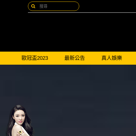
歐冠盃2023
最新公告
真人娛樂