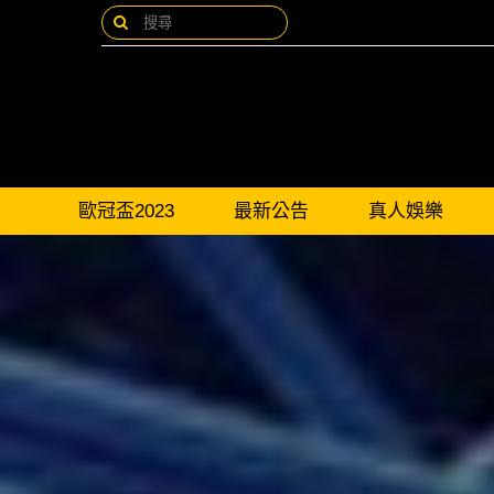
歐冠盃2023
最新公告
真人娛樂