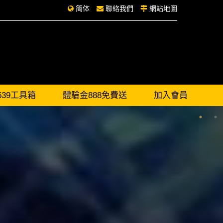
简体
聯絡我們
網站地圖
539工具箱
體驗金888免費送
加入會員