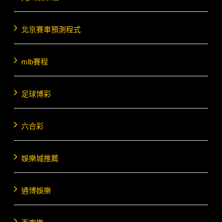
北京賽車預測程式
mlb賽程
足球博彩
六合彩
娛樂城推薦
通博娛樂