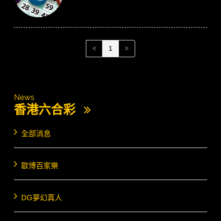
1
News
香港六合彩
全部消息
歐博百家樂
DG夢幻真人