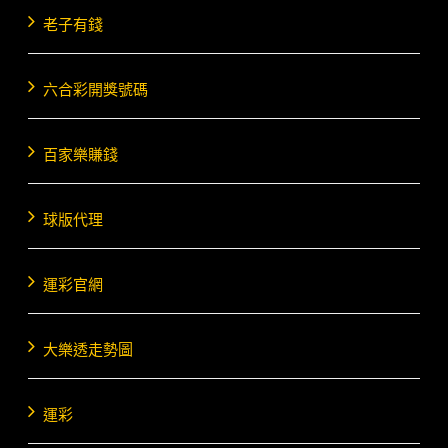
老子有錢
六合彩開獎號碼
百家樂賺錢
球版代理
運彩官網
大樂透走勢圖
運彩