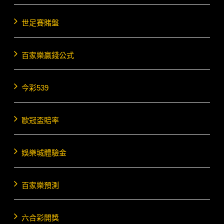
世足賽賭盤
百家樂贏錢公式
今彩539
歐冠盃賠率
娛樂城體驗金
百家樂預測
六合彩開獎