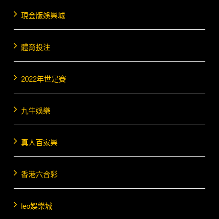
現金版娛樂城
體育投注
2022年世足賽
九牛娛樂
真人百家樂
香港六合彩
leo娛樂城