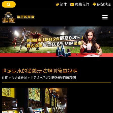
简体
聯絡我們
網站地圖
世足返水的遊戲玩法規則簡單說明
首頁
淘金娛樂城
世足返水的遊戲玩法規則簡單說明