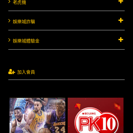
老虎機
娛樂城詐騙
娛樂城體驗金
加入會員